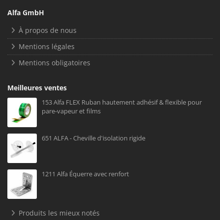
Alfa GmbH
À propos de nous
Mentions légales
Mentions obligatoires
Meilleures ventes
153 Alfa FLEX Ruban hautement adhésif & flexible pour
pare-vapeur et films
651 ALFA - Cheville d'isolation rigide
1211 Alfa Équerre avec renfort
Produits les mieux notés