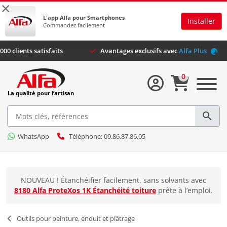
×
L'app Alfa pour Smartphones
Installer
Commandez facilement
Plus de 44.000 clients satisfaits
Avantages exclusifs avec
Al
0
La qualité pour l’artisan
WhatsApp
Téléphone: 09.86.87.86.05
NOUVEAU ! Étanchéifier facilement, sans solvants avec
8180 Alfa ProteXos 1K Étanchéité toiture
prête à l’emploi.
Outils pour peinture, enduit et plâtrage