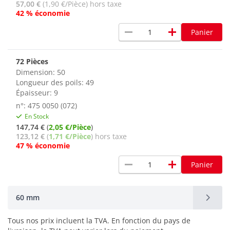
57,00 €
(1,90 €/Pièce) hors taxe
42 % économie
remove
add
Panier
72 Pièces
Dimension: 50
Longueur des poils: 49
Épaisseur: 9
n°: 475 0050 (072)
En Stock
147,74 €
(
2,05 €/Pièce
)
123,12 €
(
1,71 €/Pièce
) hors taxe
47 % économie
remove
add
Panier
60 mm
Tous nos prix incluent la TVA. En fonction du pays de