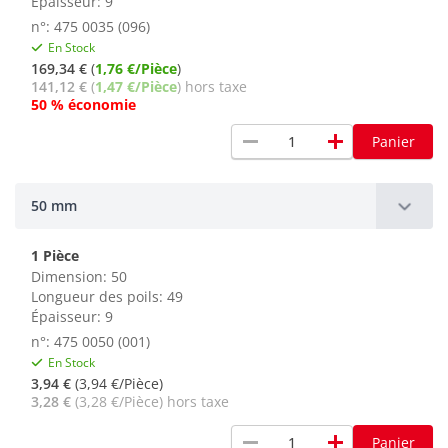
Épaisseur: 9
n°: 475 0035 (096)
En Stock
169,34 €
(
1,76 €/Pièce
)
141,12 €
(
1,47 €/Pièce
) hors taxe
50 % économie
remove
add
Panier
50 mm
1 Pièce
Dimension: 50
Longueur des poils: 49
Épaisseur: 9
n°: 475 0050 (001)
En Stock
3,94 €
(3,94 €/Pièce)
3,28 €
(3,28 €/Pièce) hors taxe
remove
add
Panier