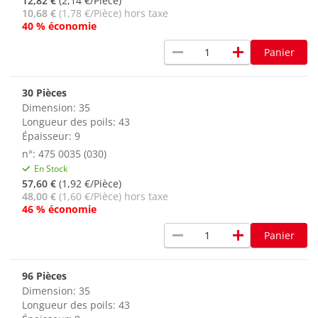
12,82 €
(2,14 €/Pièce)
10,68 €
(1,78 €/Pièce) hors taxe
40 % économie
remove
add
Panier
30 Pièces
Dimension: 35
Longueur des poils: 43
Épaisseur: 9
n°: 475 0035 (030)
En Stock
57,60 €
(1,92 €/Pièce)
48,00 €
(1,60 €/Pièce) hors taxe
46 % économie
remove
add
Panier
96 Pièces
Dimension: 35
Longueur des poils: 43