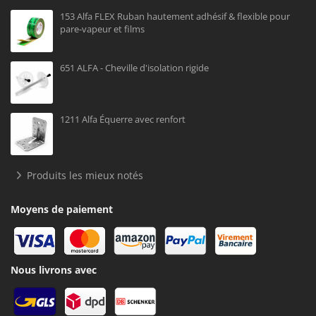
153 Alfa FLEX Ruban hautement adhésif & flexible pour
pare-vapeur et films
651 ALFA - Cheville d'isolation rigide
1211 Alfa Équerre avec renfort
Produits les mieux notés
Moyens de paiement
Nous livrons avec