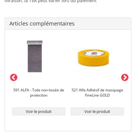
livraison, la TVA peut varier lors du paiement
Articles complémentaires
ion
591 ALFA - Toile non-tissée de
521 Alfa Adhésif de masquage
5
2 µm
protection
FineLine GOLD
adh
eur
Voir le produit
Voir le produit