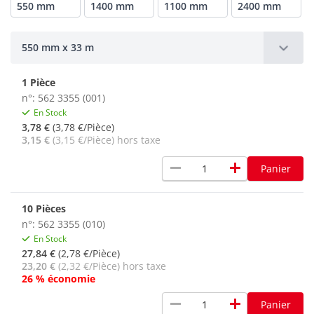
550 mm
1400 mm
1100 mm
2400 mm
550 mm x 33 m
1 Pièce
n°: 562 3355 (001)
En Stock
3,78 €
(3,78 €/Pièce)
3,15 €
(3,15 €/Pièce) hors taxe
remove
add
Panier
10 Pièces
n°: 562 3355 (010)
En Stock
27,84 €
(2,78 €/Pièce)
23,20 €
(2,32 €/Pièce) hors taxe
26 % économie
remove
add
Panier