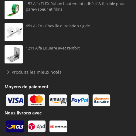
153 Alfa FLEX Ruban hautement adhésif & flexible pour
pare-vapeur et films
651 ALFA - Cheville d'isolation rigide
1211 Alfa Équerre avec renfort
Produits les mieux notés
Moyens de paiement
Nous livrons avec