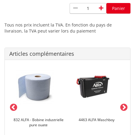
remove
add
Panier
Tous nos prix incluent la TVA. En fonction du pays de
livraison, la TVA peut varier lors du paiement
Articles complémentaires
che
832 ALFA - Bobine industrielle
4463 ALFA Waschboy
36
pure ouate