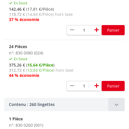
En Stock
142,46 €
(17,81 €/Pièce)
118,72 €
(14,84 €/Pièce) hors taxe
37 % économie
remove
add
Panier
24 Pièces
n°: 830 0080 (024)
En Stock
375,26 €
(
15,64 €/Pièce
)
312,72 €
(
13,03 €/Pièce
) hors taxe
44 % économie
remove
add
Panier
Contenu : 260 lingettes
1 Pièce
n°: 830 0260 (001)