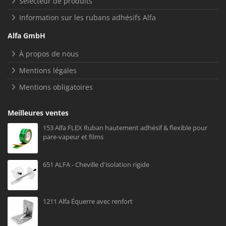
Sélecteur de produits
Information sur les rubans adhésifs Alfa
Alfa GmbH
À propos de nous
Mentions légales
Mentions obligatoires
Meilleures ventes
153 Alfa FLEX Ruban hautement adhésif & flexible pour
pare-vapeur et films
651 ALFA - Cheville d'isolation rigide
1211 Alfa Équerre avec renfort