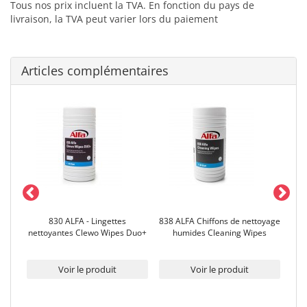
Tous nos prix incluent la TVA. En fonction du pays de
livraison, la TVA peut varier lors du paiement
Articles complémentaires
rer
830 ALFA - Lingettes
838 ALFA Chiffons de nettoyage
6
nettoyantes Clewo Wipes Duo+
humides Cleaning Wipes
Voir le produit
Voir le produit