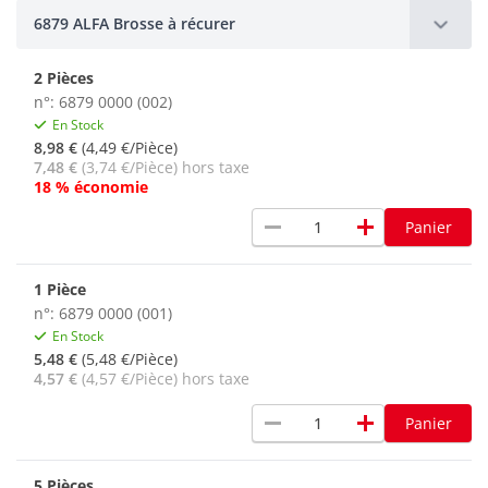
6879 ALFA Brosse à récurer
2 Pièces
n°: 6879 0000 (002)
En Stock
8,98 €
(4,49 €/Pièce)
7,48 €
(3,74 €/Pièce) hors taxe
18 % économie
remove
add
Panier
1 Pièce
n°: 6879 0000 (001)
En Stock
5,48 €
(5,48 €/Pièce)
4,57 €
(4,57 €/Pièce) hors taxe
remove
add
Panier
5 Pièces