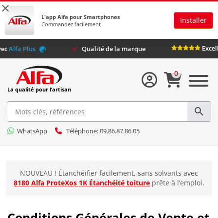
×
L'app Alfa pour Smartphones
Installer
Commandez facilement
ges exclusifs avec
Alfa Plus
Qualité de la marque
0
La qualité pour l’artisan
WhatsApp
Téléphone: 09.86.87.86.05
NOUVEAU ! Étanchéifier facilement, sans solvants avec
8180 Alfa ProteXos 1K Étanchéité toiture
prête à l’emploi.
Conditions Générales de Vente et