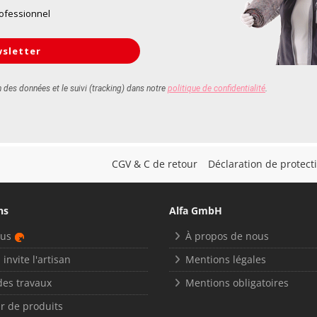
CGV & C de retour
Déclaration de protec
ns
Alfa GmbH
nus
À propos de nous
 invite l'artisan
Mentions légales
des travaux
Mentions obligatoires
r de produits