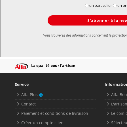
La qualité pour l’artisan
Service
Informatio
Alfa Plus
Alfa Bo
Contact
L'artisan
Paiement et conditions de livraison
Le coin 
Créer un compte client
Sélecteu