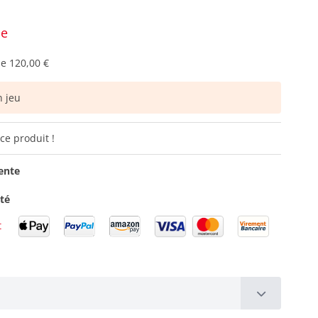
ce
de
120,00 €
 jeu
ce produit !
ente
ité
t