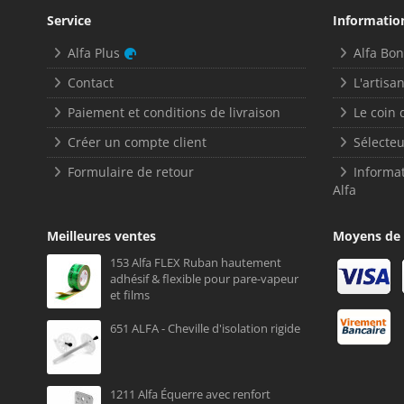
Service
Informatio
Alfa Plus
Alfa Bo
Contact
L'artisan
Paiement et conditions de livraison
Le coin 
Créer un compte client
Sélecteu
Formulaire de retour
Informat
Alfa
Meilleures ventes
Moyens de
153 Alfa FLEX Ruban hautement
adhésif & flexible pour pare-vapeur
et films
651 ALFA - Cheville d'isolation rigide
1211 Alfa Équerre avec renfort