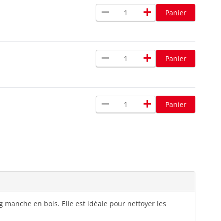
remove
add
Panier
remove
add
Panier
remove
add
Panier
g manche en bois. Elle est idéale pour nettoyer les