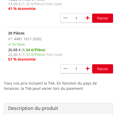
13,50 €
(1,35 €/Pièce) hors taxe
41 % économie
remove
add
Panier
20 Pièces
n°: 4481 1611 (020)
En Stock
26,88 €
(
1,34 €/Pièce
)
22,40 €
(
1,12 €/Pièce
) hors taxe
51 % économie
remove
add
Panier
Tous nos prix incluent la TVA. En fonction du pays de
livraison, la TVA peut varier lors du paiement
Description du produit