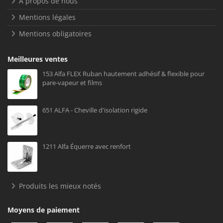
À propos de nous
Mentions légales
Mentions obligatoires
Meilleures ventes
153 Alfa FLEX Ruban hautement adhésif & flexible pour
pare-vapeur et films
651 ALFA - Cheville d'isolation rigide
1211 Alfa Équerre avec renfort
Produits les mieux notés
Moyens de paiement