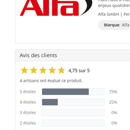
enjeux quotidiens
Alfa GmbH | Fer
Marque
:
Alfa
Avis des clients
4,75 sur 5
4 artisans ont évalué ce produit.
5 étoiles
75%
4 étoiles
25%
3 étoiles
0%
2 étoiles
0%