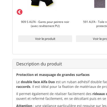
uyage
909 S ALFA - Gants pour peintre noir
591 ALFA - Toile n
(avec revêtement PU)
protect
Voir le produit
Voir le pr
Description du produit
Protection et masquage de grandes surfaces
Le
double face Alfa Duo
est un ruban adhésif double face
raccords
. Il est idéal pour la fixation de matériaux de pr
Il permet également de réaliser facilement des
rideaux 
ouvert et refermé facilement, en se décollant puis en se 
Attention
: une vigilance particulière est requise sur l