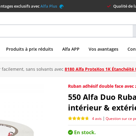
ntages exclusifs avec
Alfa Plus
Qualité de 
Produits à prix réduits
Alfa APP
Vos avantages
Con
 facilement, sans solvants avec
8180 Alfa ProteXos 1K Étanchéité 
Ruban adhésif double face avec 
550
Alfa Duo Ruba
intérieur & extéri
|
4 avis
Question sur ce p
En stock.