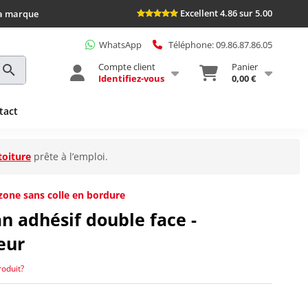
Excellent 4.86 sur 5.00
la marque
WhatsApp
Téléphone: 09.86.87.86.05
Compte client
Panier
Identifiez-vous
0,00 €
tact
toiture
prête à l’emploi.
zone sans colle en bordure
n adhésif double face -
eur
roduit?