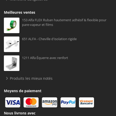
Meilleures ventes
153 Alfa FLEX Ruban hautement adhésif & flexible pour
pare-vapeur et films
651 ALFA - Cheville d'isolation rigide
1211 Alfa Équerre avec renfort
Produits les mieux notés
Moyens de paiement
Nous livrons avec