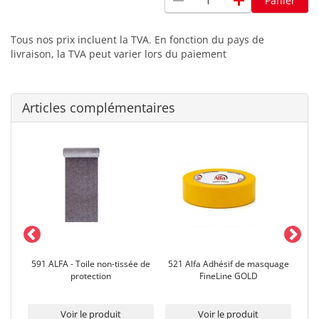
remove
add
Panier
Tous nos prix incluent la TVA. En fonction du pays de
livraison, la TVA peut varier lors du paiement
Articles complémentaires
ion
591 ALFA - Toile non-tissée de
521 Alfa Adhésif de masquage
5
2 µm
protection
FineLine GOLD
adh
eur
Voir le produit
Voir le produit