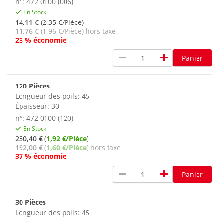
n°: 472 0100 (006)
En Stock
14,11 €
(2,35 €/Pièce)
11,76 €
(1,96 €/Pièce) hors taxe
23 % économie
remove
add
Panier
120 Pièces
Longueur des poils: 45
Épaisseur: 30
n°: 472 0100 (120)
En Stock
230,40 €
(
1,92 €/Pièce
)
192,00 €
(
1,60 €/Pièce
) hors taxe
37 % économie
remove
add
Panier
30 Pièces
Longueur des poils: 45