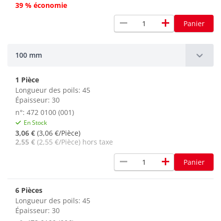
39 % économie
remove
add
Panier
100 mm
1 Pièce
Longueur des poils: 45
Épaisseur: 30
n°: 472 0100 (001)
En Stock
3,06 €
(3,06 €/Pièce)
2,55 €
(2,55 €/Pièce) hors taxe
remove
add
Panier
6 Pièces
Longueur des poils: 45
Épaisseur: 30