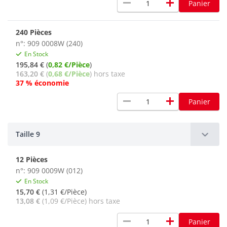
remove
add
Panier
240 Pièces
n°: 909 0008W (240)
En Stock
195,84 €
(
0,82 €/Pièce
)
163,20 €
(
0,68 €/Pièce
) hors taxe
37 % économie
remove
add
Panier
Taille 9
12 Pièces
n°: 909 0009W (012)
En Stock
15,70 €
(1,31 €/Pièce)
13,08 €
(1,09 €/Pièce) hors taxe
remove
add
Panier