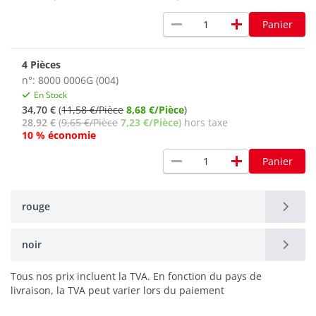
remove
add
Panier
4 Pièces
n°: 8000 0006G (004)
En Stock
34,70 €
(
11,58 €/Pièce
8,68 €/Pièce
)
28,92 €
(
9,65 €/Pièce
7,23 €/Pièce
) hors taxe
10 % économie
remove
add
Panier
rouge
noir
Tous nos prix incluent la TVA. En fonction du pays de
livraison, la TVA peut varier lors du paiement