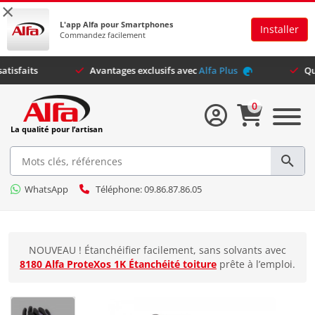
×
L'app Alfa pour Smartphones
Installer
Commandez facilement
0 clients satisfaits
Avantages exclusifs avec
Alfa Plus
0
La qualité pour l’artisan
WhatsApp
Téléphone: 09.86.87.86.05
NOUVEAU ! Étanchéifier facilement, sans solvants avec
8180 Alfa ProteXos 1K Étanchéité toiture
prête à l’emploi.