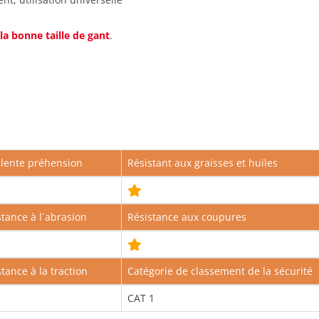
la bonne taille de gant
.
llente préhension
Résistant aux graisses et huiles
stance à l´abrasion
Résistance aux coupures
tance à la traction
Catégorie de classement de la sécurité
CAT 1