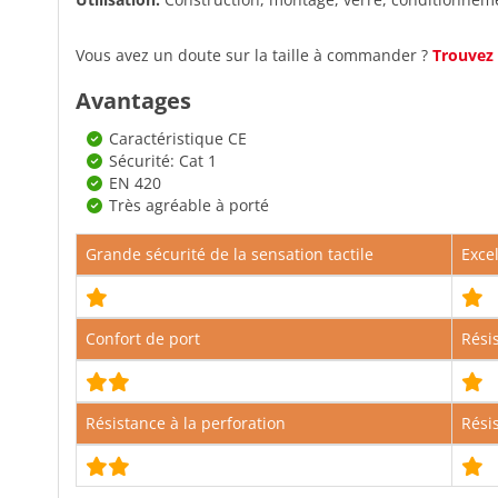
Vous avez un doute sur la taille à commander ?
Trouvez 
Avantages
Caractéristique CE
Sécurité: Cat 1
EN 420
Très agréable à porté
Grande sécurité de la sensation tactile
Exce
Confort de port
Rési
Résistance à la perforation
Résis