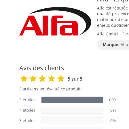
Alfa est réputée
qualité-prix exc
matériaux d'étan
enjeux quotidiens
Alfa GmbH | Fer
Marque
:
Alfa
Avis des clients
5 sur 5
5 artisans ont évalué ce produit.
5 étoiles
100%
4 étoiles
0%
3 étoiles
0%