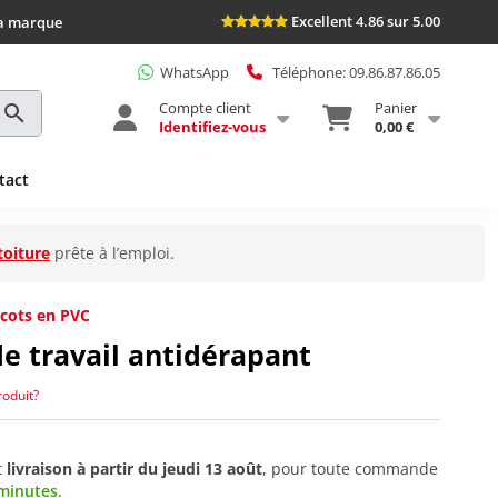
Excellent 4.86 sur 5.00
la marque
WhatsApp
Téléphone: 09.86.87.86.05
Compte client
Panier
Identifiez-vous
0,00 €
tact
toiture
prête à l’emploi.
icots en PVC
de travail antidérapant
roduit?
t
livraison à partir du
jeudi 13 août
, pour toute commande
 minutes
.