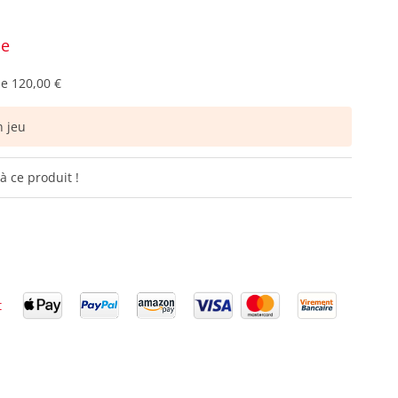
ce
de
120,00 €
 jeu
à ce produit !
t