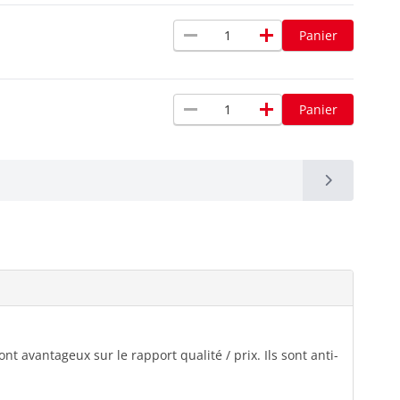
remove
add
Panier
remove
add
Panier
t avantageux sur le rapport qualité / prix. Ils sont anti-