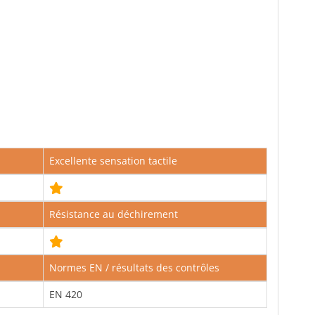
Excellente sensation tactile
Résistance au déchirement
Normes EN / résultats des contrôles
EN 420