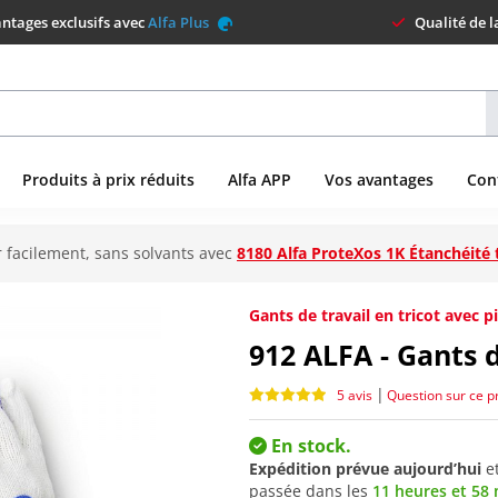
ntages exclusifs avec
Alfa Plus
Qualité de 
Produits à prix réduits
Alfa APP
Vos avantages
Con
 facilement, sans solvants avec
8180 Alfa ProteXos 1K Étanchéité 
Gants de travail en tricot avec p
912
ALFA - Gants 
|
5 avis
Question sur ce p
En stock.
Expédition prévue aujourd’hui
e
passée dans les
11 heures et 58