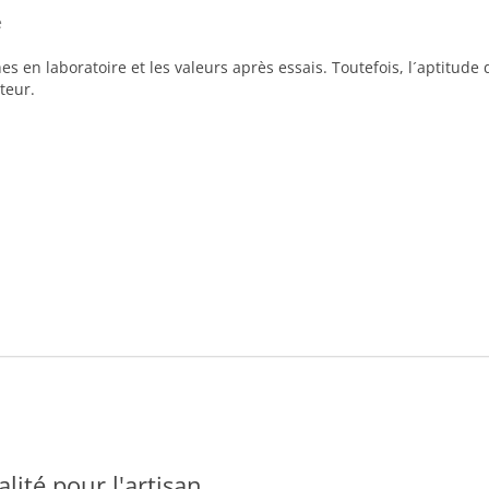
e
hes en laboratoire et les valeurs après essais. Toutefois, l´aptitud
teur.
alité pour l'artisan