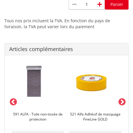
remove
add
Panier
Tous nos prix incluent la TVA. En fonction du pays de
livraison, la TVA peut varier lors du paiement
Articles complémentaires
ion
591 ALFA - Toile non-tissée de
521 Alfa Adhésif de masquage
5
2 µm
protection
FineLine GOLD
adh
eur