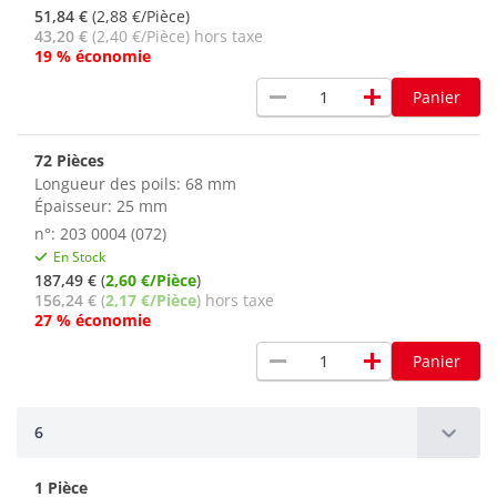
51,84 €
(2,88 €/Pièce)
43,20 €
(2,40 €/Pièce) hors taxe
19 % économie
remove
add
Panier
72 Pièces
Longueur des poils: 68 mm
Épaisseur: 25 mm
n°: 203 0004 (072)
En Stock
187,49 €
(
2,60 €/Pièce
)
156,24 €
(
2,17 €/Pièce
) hors taxe
27 % économie
remove
add
Panier
6
1 Pièce