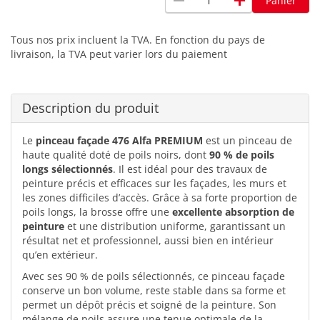
remove
add
Panier
Tous nos prix incluent la TVA. En fonction du pays de
livraison, la TVA peut varier lors du paiement
Description du produit
Le
pinceau façade 476 Alfa PREMIUM
est un pinceau de
haute qualité doté de poils noirs, dont
90 % de poils
longs sélectionnés
. Il est idéal pour des travaux de
peinture précis et efficaces sur les façades, les murs et
les zones difficiles d’accès. Grâce à sa forte proportion de
poils longs, la brosse offre une
excellente absorption de
peinture
et une distribution uniforme, garantissant un
résultat net et professionnel, aussi bien en intérieur
qu’en extérieur.
Avec ses 90 % de poils sélectionnés, ce pinceau façade
conserve un bon volume, reste stable dans sa forme et
permet un dépôt précis et soigné de la peinture. Son
mélange de poils assure une tenue optimale de la