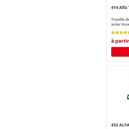
414 Alfa 
Truelle d
acier ino
manche e
à parti
433 ALFA