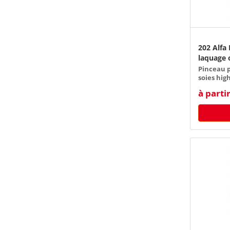
202 Alfa
laquage 
Pinceau 
soies hig
à parti