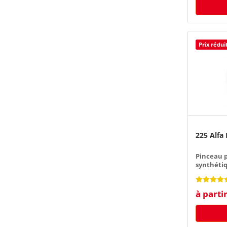
Prix rédui
225 Alfa
Pinceau p
synthéti
à parti