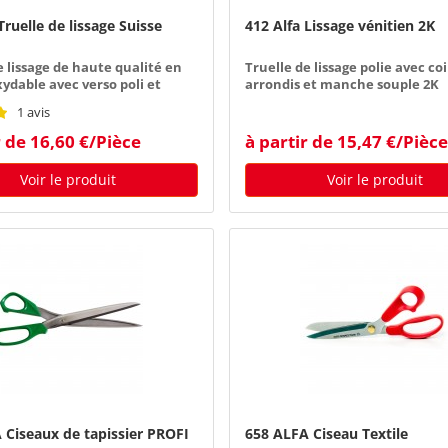
Truelle de lissage Suisse
412 Alfa Lissage vénitien 2K
e lissage de haute qualité en
Truelle de lissage polie avec co
xydable avec verso poli et
arrondis et manche souple 2K
n bois de hêtre
1 avis
r de 16,60 €/Pièce
à partir de 15,47 €/Pièce
Voir le produit
Voir le produit
 Ciseaux de tapissier PROFI
658 ALFA Ciseau Textile