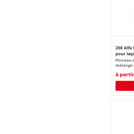
208 Alfa
pour laq
Pinceau d
mélange d
à parti