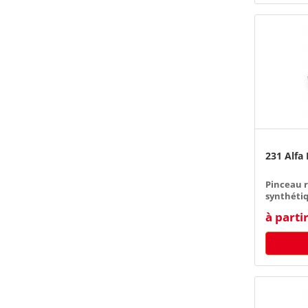
231 Alfa
Pinceau r
synthéti
à parti