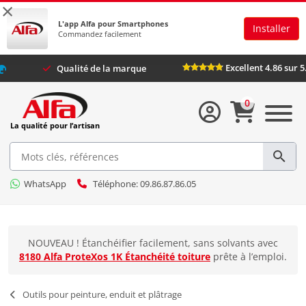
×
L'app Alfa pour Smartphones
Installer
Commandez facilement
Excell
vec
Alfa Plus
Qualité de la marque
0
La qualité pour l’artisan
WhatsApp
Téléphone: 09.86.87.86.05
NOUVEAU ! Étanchéifier facilement, sans solvants avec
8180 Alfa ProteXos 1K Étanchéité toiture
prête à l’emploi.
Outils pour peinture, enduit et plâtrage