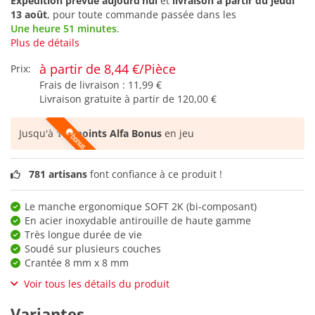
Expédition prévue aujourd’hui
et
livraison à partir du
jeudi
13 août
, pour toute commande passée dans les
Une heure 51 minutes
.
Plus de détails
à partir de 8,44 €/Pièce
Prix:
Frais de livraison :
11,99 €
Livraison gratuite à partir de
120,00 €
Jusqu'à
105 points Alfa Bonus
en jeu
781 artisans
font confiance à ce produit !
Le manche ergonomique SOFT 2K (bi-composant)
En acier inoxydable antirouille de haute gamme
Très longue durée de vie
Soudé sur plusieurs couches
Crantée 8 mm x 8 mm
Voir tous les détails du produit
Variantes