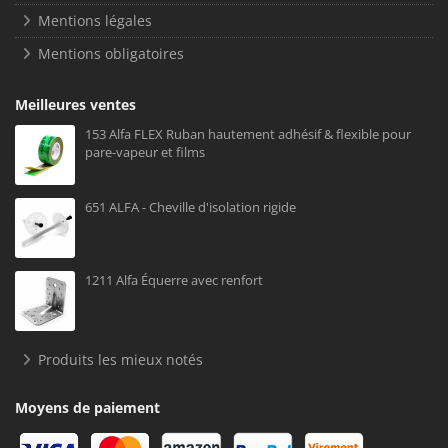
Mentions légales
Mentions obligatoires
Meilleures ventes
153 Alfa FLEX Ruban hautement adhésif & flexible pour
pare-vapeur et films
651 ALFA - Cheville d'isolation rigide
1211 Alfa Équerre avec renfort
Produits les mieux notés
Moyens de paiement