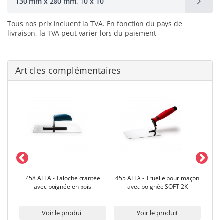
130 mm x 280 mm, 10 x 10
Tous nos prix incluent la TVA. En fonction du pays de
livraison, la TVA peut varier lors du paiement
Articles complémentaires
age
458 ALFA - Taloche crantée
455 ALFA - Truelle pour maçon
45
avec poignée en bois
avec poignée SOFT 2K
Voir le produit
Voir le produit