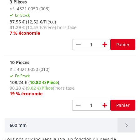
3 Pièces
n°: 4321 0050 (003)
En Stock
37,55 €
(12,52 €/Pièce)
31,29 €
(10,43 €/Pièce) hors taxe
7 % économie
remove
add
Panier
10 Pièces
n°: 4321 0050 (010)
En Stock
108,24 €
(
10,82 €/Pièce
)
90,20 €
(
9,02 €/Pièce
) hors taxe
19 % économie
remove
add
Panier
600 mm
Tous nos prix incluent la TVA. En fonction du pays de