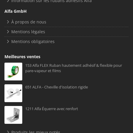
Information sur les rubans adhésifs Alfa
Alfa GmbH
À propos de nous
Mentions légales
Mentions obligatoires
Meilleures ventes
153 Alfa FLEX Ruban hautement adhésif & flexible pour
pare-vapeur et films
651 ALFA - Cheville d'isolation rigide
1211 Alfa Équerre avec renfort
Produits les mieux notés