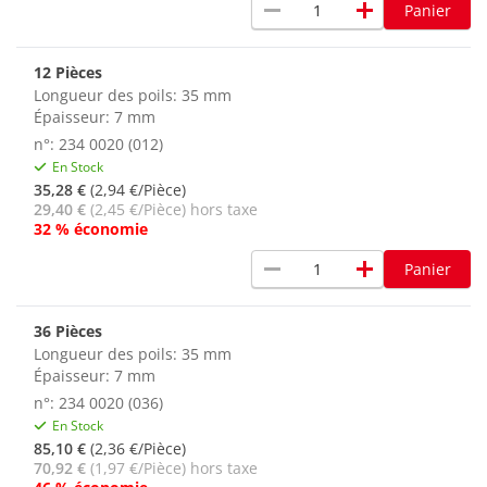
remove
add
Panier
12 Pièces
Longueur des poils: 35 mm
Épaisseur: 7 mm
n°: 234 0020 (012)
En Stock
35,28 €
(2,94 €/Pièce)
29,40 €
(2,45 €/Pièce) hors taxe
32 % économie
remove
add
Panier
36 Pièces
Longueur des poils: 35 mm
Épaisseur: 7 mm
n°: 234 0020 (036)
En Stock
85,10 €
(2,36 €/Pièce)
70,92 €
(1,97 €/Pièce) hors taxe