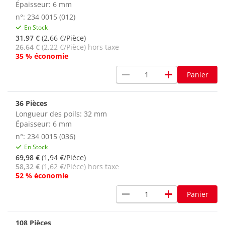
Épaisseur: 6 mm
n°: 234 0015 (012)
En Stock
31,97 €
(2,66 €/Pièce)
26,64 €
(2,22 €/Pièce) hors taxe
35 % économie
remove
add
Panier
36 Pièces
Longueur des poils: 32 mm
Épaisseur: 6 mm
n°: 234 0015 (036)
En Stock
69,98 €
(1,94 €/Pièce)
58,32 €
(1,62 €/Pièce) hors taxe
52 % économie
remove
add
Panier
108 Pièces