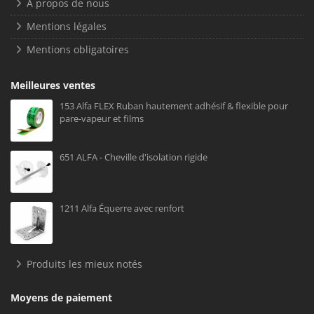
À propos de nous
Mentions légales
Mentions obligatoires
Meilleures ventes
153 Alfa FLEX Ruban hautement adhésif & flexible pour
pare-vapeur et films
651 ALFA - Cheville d'isolation rigide
1211 Alfa Équerre avec renfort
Produits les mieux notés
Moyens de paiement