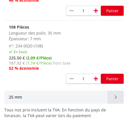
46 % économie
remove
add
Panier
108 Pièces
Longueur des poils: 35 mm
Épaisseur: 7 mm
n°: 234 0020 (108)
En Stock
225,50 €
(
2,09 €/Pièce
)
187,92 €
(
1,74 €/Pièce
) hors taxe
52 % économie
remove
add
Panier
25 mm
Tous nos prix incluent la TVA. En fonction du pays de
livraison, la TVA peut varier lors du paiement