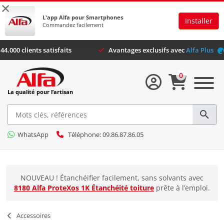
×
L'app Alfa pour Smartphones
Installer
Commandez facilement
Plus de 44.000 clients satisfaits
Avantages exclusifs avec
Al
0
La qualité pour l’artisan
WhatsApp
Téléphone: 09.86.87.86.05
NOUVEAU ! Étanchéifier facilement, sans solvants avec
8180 Alfa ProteXos 1K Étanchéité toiture
prête à l’emploi.
Accessoires