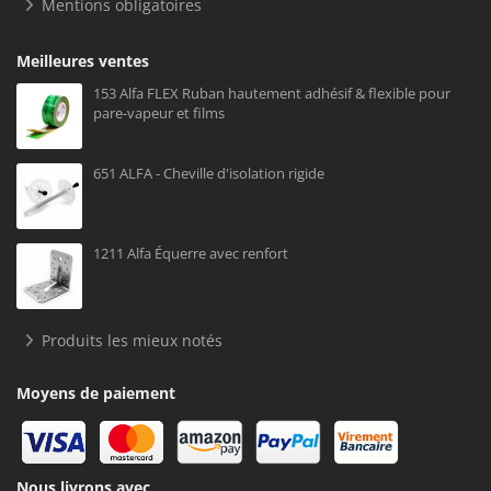
Mentions obligatoires
Meilleures ventes
153 Alfa FLEX Ruban hautement adhésif & flexible pour
pare-vapeur et films
651 ALFA - Cheville d'isolation rigide
1211 Alfa Équerre avec renfort
Produits les mieux notés
Moyens de paiement
Nous livrons avec