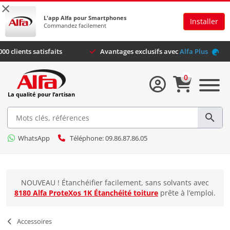
×
L'app Alfa pour Smartphones
Installer
Commandez facilement
Plus de 44.000 clients satisfaits
Avantages exclusifs avec
Al
0
La qualité pour l’artisan
WhatsApp
Téléphone: 09.86.87.86.05
NOUVEAU ! Étanchéifier facilement, sans solvants avec
8180 Alfa ProteXos 1K Étanchéité toiture
prête à l’emploi.
Accessoires