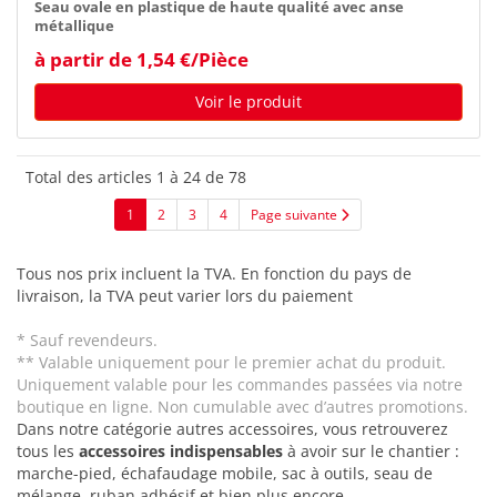
Seau ovale en plastique de haute qualité avec anse
métallique
à partir de 1,54 €/Pièce
Voir le produit
Total des articles 1 à 24 de 78
1
2
3
4
Page suivante
Tous nos prix incluent la TVA. En fonction du pays de
livraison, la TVA peut varier lors du paiement
* Sauf revendeurs.
** Valable uniquement pour le premier achat du produit.
Uniquement valable pour les commandes passées via notre
boutique en ligne. Non cumulable avec d’autres promotions.
Dans notre catégorie autres accessoires, vous retrouverez
tous les
accessoires indispensables
à avoir sur le chantier :
marche-pied, échafaudage mobile, sac à outils, seau de
mélange, ruban adhésif et bien plus encore.