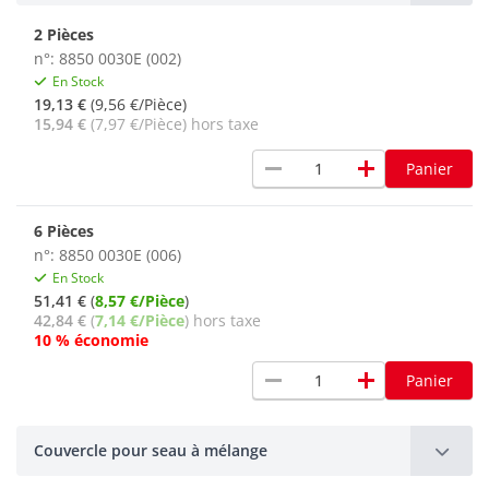
2 Pièces
n°: 8850 0030E (002)
En Stock
19,13 €
(9,56 €/Pièce)
15,94 €
(7,97 €/Pièce) hors taxe
remove
add
Panier
6 Pièces
n°: 8850 0030E (006)
En Stock
51,41 €
(
8,57 €/Pièce
)
42,84 €
(
7,14 €/Pièce
) hors taxe
10 % économie
remove
add
Panier
Couvercle pour seau à mélange