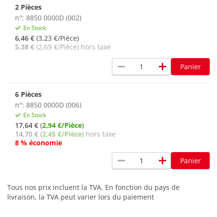
2 Pièces
n°: 8850 0000D (002)
En Stock
6,46 €
(3,23 €/Pièce)
5,38 €
(2,69 €/Pièce) hors taxe
remove
add
Panier
6 Pièces
n°: 8850 0000D (006)
En Stock
17,64 €
(
2,94 €/Pièce
)
14,70 €
(
2,45 €/Pièce
) hors taxe
8 % économie
remove
add
Panier
Tous nos prix incluent la TVA. En fonction du pays de
livraison, la TVA peut varier lors du paiement