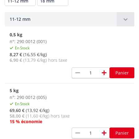
11-12 mm
18 mm
11-12 mm
0,5 kg
n°: 290 0012 (001)
En Stock
8,27 €
(16,55 €/kg)
6,90 €
(13,79 €/kg) hors taxe
remove
add
Panier
5 kg
n°: 290 0012 (005)
En Stock
69,60 €
(13,92 €/kg)
58,00 €
(11,60 €/kg) hors taxe
15 % économie
remove
add
Panier