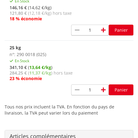
En Stock
146,16 €
(14,62 €/kg)
121,80 €
(12,18 €/kg) hors taxe
18 % économie
remove
add
Panier
25 kg
n°: 290 0018 (025)
En Stock
341,10 €
(
13,64 €/kg
)
284,25 €
(
11,37 €/kg
) hors taxe
23 % économie
remove
add
Panier
Tous nos prix incluent la TVA. En fonction du pays de
livraison, la TVA peut varier lors du paiement
Articles complémentaires