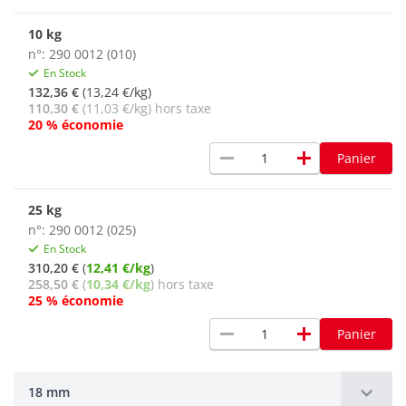
10 kg
n°: 290 0012 (010)
En Stock
132,36 €
(13,24 €/kg)
110,30 €
(11,03 €/kg) hors taxe
20 % économie
remove
add
Panier
25 kg
n°: 290 0012 (025)
En Stock
310,20 €
(
12,41 €/kg
)
258,50 €
(
10,34 €/kg
) hors taxe
25 % économie
remove
add
Panier
18 mm