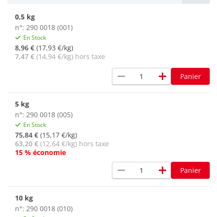
0,5 kg
n°: 290 0018 (001)
En Stock
8,96 €
(17,93 €/kg)
7,47 €
(14,94 €/kg) hors taxe
remove
add
Panier
5 kg
n°: 290 0018 (005)
En Stock
75,84 €
(15,17 €/kg)
63,20 €
(12,64 €/kg) hors taxe
15 % économie
remove
add
Panier
10 kg
n°: 290 0018 (010)