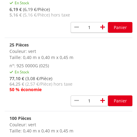
En Stock
6,19 €
(6,19 €/Pièce)
5,16 €
(5,16 €/Pièce) hors taxe
remove
add
Panier
25 Pièces
Couleur:
vert
Taille: 0,40 m x 0,40 m x 0,45 m
n°: 925 0000G (025)
En Stock
77,10 €
(3,08 €/Pièce)
64,25 €
(2,57 €/Pièce) hors taxe
50 % économie
remove
add
Panier
100 Pièces
Couleur:
vert
Taille: 0,40 m x 0,40 m x 0,45 m