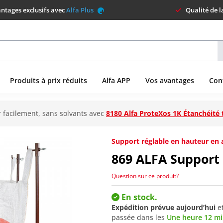
ntages exclusifs avec
Alfa Plus
Qualité de 
Produits à prix réduits
Alfa APP
Vos avantages
Con
 facilement, sans solvants avec
8180 Alfa ProteXos 1K Étanchéité 
Support réglable en hauteur en a
869
ALFA Support
Question sur ce produit?
En stock.
Expédition prévue aujourd’hui
e
passée dans les
Une heure 12 m