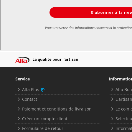
La qualité pour l’artisan
Service
Informatio
Alfa Plus
Alfa Bo
Contact
L'artisan
Paiement et conditions de livraison
Le coin 
Créer un compte client
Sélecteu
Formulaire de retour
Informat