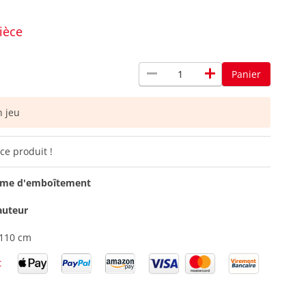
ièce
remove
add
Panier
 jeu
ce produit !
tème d'emboîtement
auteur
 110 cm
t