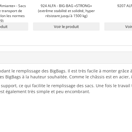
Amiante» - Sacs
924 ALFA - BIG-BAG «STRONG»
9207 ALF
 transport de
(extrême stabilité et solidité, hyper
elon les normes
résistant jusqu´à 1500 kg)
9)
oduit
Voir le produit
Voir
ndant le remplissage des BigBags. Il est très facile à monter grâce
es BigBags à la hauteur souhaitée. Comme le châssis est en acier, i
upport, ce qui facilite le remplissage des sacs. Une fois le travai
est également très simple et peu encombrant.