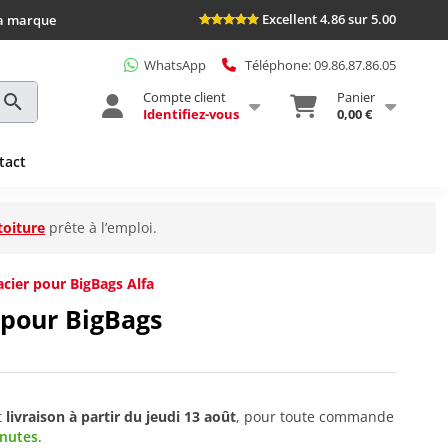
Excellent 4.86 sur 5.00
la marque
WhatsApp
Téléphone: 09.86.87.86.05
Compte client
Panier
Identifiez-vous
0,00 €
tact
toiture
prête à l’emploi.
cier pour BigBags Alfa
 pour BigBags
t
livraison à partir du
jeudi 13 août
, pour toute commande
inutes
.