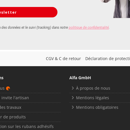
CGV & C de retour
Déclaration de protec
ns
Alfa GmbH
nus
À propos de nous
 invite l'artisan
Mentions légales
des travaux
Mentions obligatoires
r de produits
ion sur les rubans adhésifs