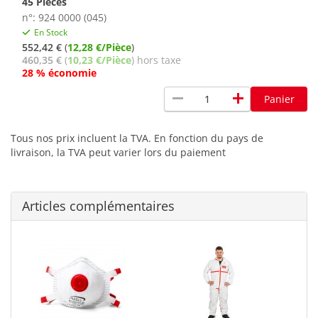
45 Pièces
n°: 924 0000 (045)
En Stock
552,42 €
(
12,28 €/Pièce
)
460,35 €
(
10,23 €/Pièce
) hors taxe
28 % économie
remove
add
Panier
Tous nos prix incluent la TVA. En fonction du pays de
livraison, la TVA peut varier lors du paiement
Articles complémentaires