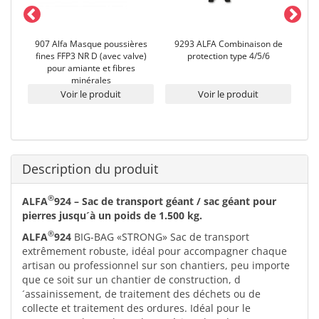
ion
907 Alfa Masque poussières
9293 ALFA Combinaison de
869
fines FFP3 NR D (avec valve)
protection type 4/5/6
pour amiante et fibres
minérales
Voir le produit
Voir le produit
Description du produit
®
ALFA
924 – Sac de transport géant / sac géant pour
pierres jusqu´à un poids de 1.500 kg.
®
ALFA
924
BIG-BAG «STRONG» Sac de transport
extrêmement robuste, idéal pour accompagner chaque
artisan ou professionnel sur son chantiers, peu importe
que ce soit sur un chantier de construction, d
´assainissement, de traitement des déchets ou de
collecte et traitement des ordures. Idéal pour le