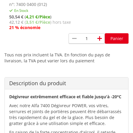
n°: 7400 0400 (012)
En Stock
50,54 €
(
4,21 €/Pièce
)
42,12 €
(
3,51 €/Pièce
) hors taxe
21 % économie
remove
add
Panier
Tous nos prix incluent la TVA. En fonction du pays de
livraison, la TVA peut varier lors du paiement
Description du produit
Dégivreur extrêmement efficace et fiable jusqu'à -20°C
Avec notre Alfa 7400 Dégivreur POWER, vos vitres,
serrures et joints de portières peuvent être débarrassés
très rapidement du gel et de la glace. Plus besoin de
gratter grâce à une utilisation simple et efficace.
En raison de la forte concentration d'alcool, il retarde