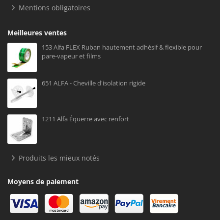
Mentions obligatoires
Meilleures ventes
153 Alfa FLEX Ruban hautement adhésif & flexible pour
pare-vapeur et films
651 ALFA - Cheville d'isolation rigide
1211 Alfa Équerre avec renfort
Produits les mieux notés
Moyens de paiement