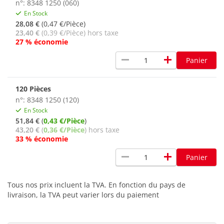
n°: 8348 1250 (060)
En Stock
28,08 €
(0,47 €/Pièce)
23,40 €
(0,39 €/Pièce) hors taxe
27 % économie
remove
add
Panier
120 Pièces
n°: 8348 1250 (120)
En Stock
51,84 €
(
0,43 €/Pièce
)
43,20 €
(
0,36 €/Pièce
) hors taxe
33 % économie
remove
add
Panier
Tous nos prix incluent la TVA. En fonction du pays de
livraison, la TVA peut varier lors du paiement