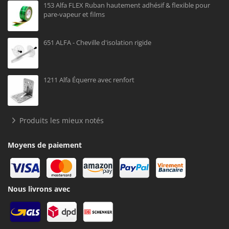
153 Alfa FLEX Ruban hautement adhésif & flexible pour
pare-vapeur et films
651 ALFA - Cheville d'isolation rigide
1211 Alfa Équerre avec renfort
Produits les mieux notés
Moyens de paiement
Nous livrons avec