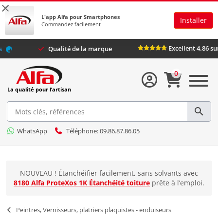
×
L'app Alfa pour Smartphones
Installer
Commandez facilement
ifs avec
Alfa Plus
Qualité de la marque
0
La qualité pour l’artisan
WhatsApp
Téléphone: 09.86.87.86.05
NOUVEAU ! Étanchéifier facilement, sans solvants avec
8180 Alfa ProteXos 1K Étanchéité toiture
prête à l’emploi.
Peintres, Vernisseurs, platriers plaquistes - enduiseurs