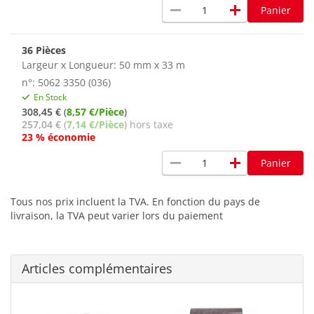
remove
add
Panier
36 Pièces
Largeur x Longueur: 50 mm x 33 m
n°: 5062 3350 (036)
En Stock
308,45 €
(
8,57 €/Pièce
)
257,04 €
(
7,14 €/Pièce
) hors taxe
23 % économie
remove
add
Panier
Tous nos prix incluent la TVA. En fonction du pays de
livraison, la TVA peut varier lors du paiement
Articles complémentaires