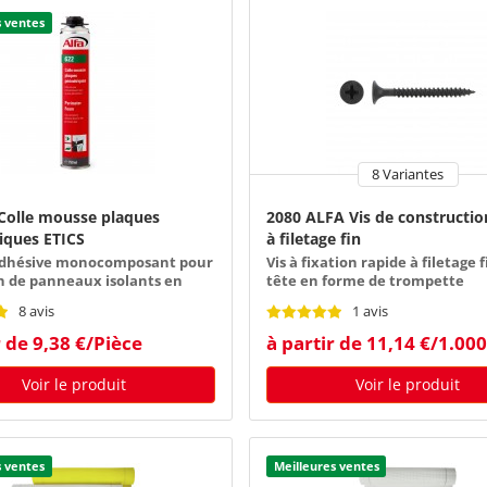
s ventes
8 Variantes
 Colle mousse plaques
2080 ALFA Vis de constructio
iques ETICS
à filetage fin
dhésive monocomposant pour
Vis à fixation rapide à filetage 
on de panneaux isolants en
tête en forme de trompette
iphérique
8 avis
1 avis
r de 9,38 €/Pièce
à partir de 11,14 €/1.00
Voir le produit
Voir le produit
s ventes
Meilleures ventes