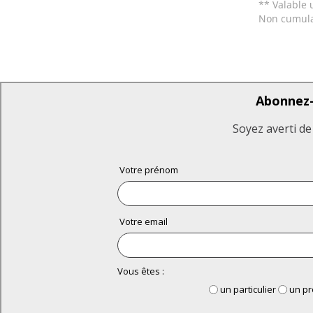
** Valable 
Non cumula