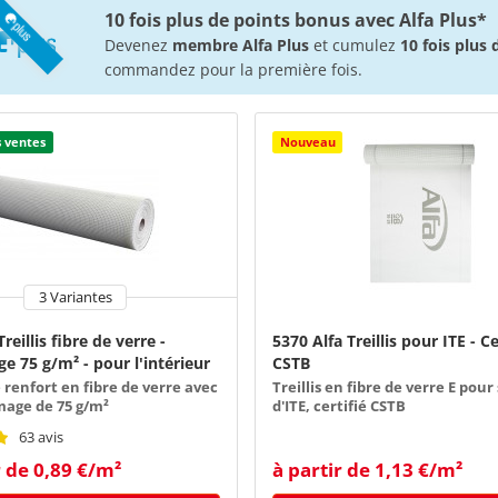
10 fois plus de points bonus avec Alfa Plus*
Devenez
membre Alfa Plus
et cumulez
10 fois plus
commandez pour la première fois.
s ventes
Nouveau
3 Variantes
reillis fibre de verre -
5370 Alfa Treillis pour ITE - Ce
 75 g/m² - pour l'intérieur
CSTB
e renfort en fibre de verre avec
Treillis en fibre de verre E pou
age de 75 g/m²
d'ITE, certifié CSTB
63 avis
r de 0,89 €/m²
à partir de 1,13 €/m²