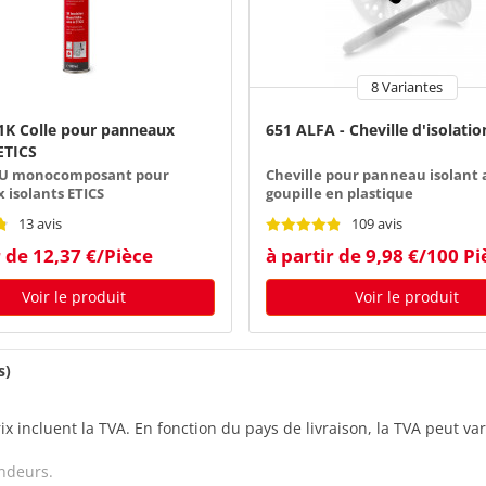
8 Variantes
 1K Colle pour panneaux
651 ALFA - Cheville d'isolatio
ETICS
U monocomposant pour
Cheville pour panneau isolant 
isolants ETICS
goupille en plastique
13 avis
109 avis
r de 12,37 €/Pièce
à partir de 9,98 €/100 Pi
Voir le produit
Voir le produit
s)
ix incluent la TVA. En fonction du pays de livraison, la TVA peut va
ndeurs.