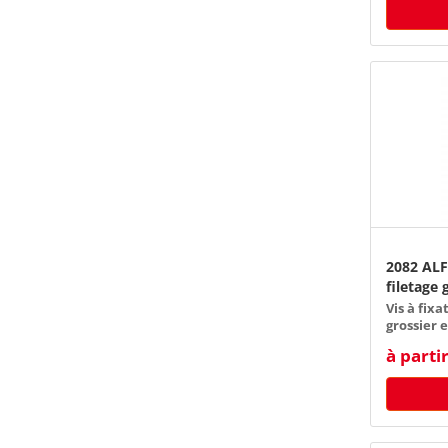
2082 ALFA
filetage 
Vis à fixa
grossier 
à parti