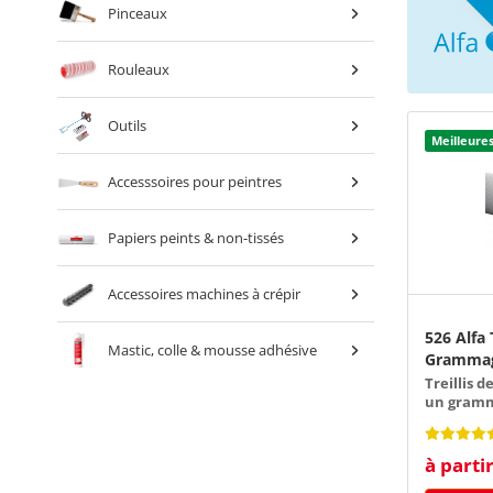
Pinceaux
Rouleaux
Outils
Meilleure
Accesssoires pour peintres
Papiers peints & non-tissés
Accessoires machines à crépir
526 Alfa T
Mastic, colle & mousse adhésive
Grammage
Treillis d
un gramm
à parti