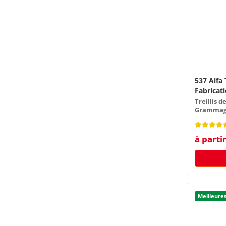
537 Alfa 
Fabricat
165 g/m²
Treillis d
Grammage
à parti
Meilleure