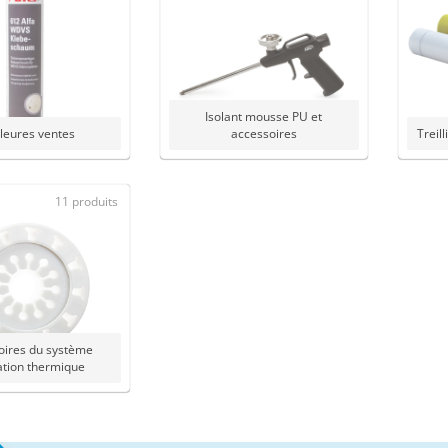
Isolant mousse PU et
leures ventes
accessoires
Treill
11 produits
oires du système
lation thermique