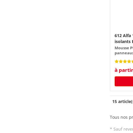
612 Alfa
isolants 
Mousse P
panneaux 
à parti
15 article(
Tous nos pr
* Sauf reve