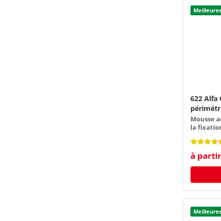
Meilleure
622 Alfa
périmétr
Mousse a
la fixati
zone pér
à parti
Meilleure