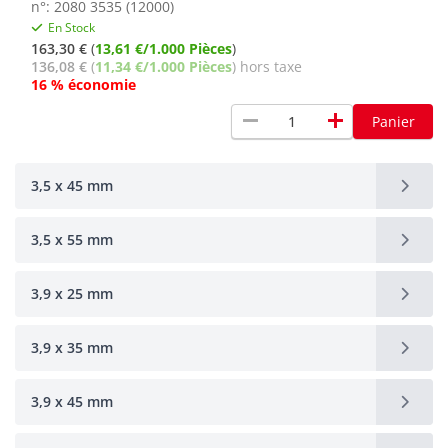
n°: 2080 3535 (12000)
En Stock
163,30 €
(
13,61 €/1.000 Pièces
)
136,08 €
(
11,34 €/1.000 Pièces
) hors taxe
16 % économie
remove
add
Panier
3,5 x 45 mm
3,5 x 55 mm
3,9 x 25 mm
3,9 x 35 mm
3,9 x 45 mm