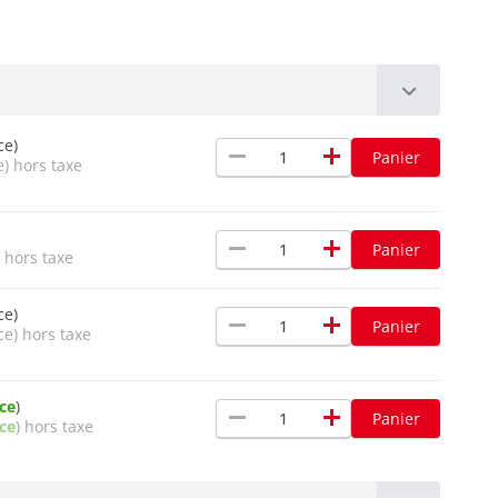
ce)
remove
add
Panier
e) hors taxe
remove
add
Panier
 hors taxe
ce)
remove
add
Panier
ce) hors taxe
èce
)
remove
add
Panier
èce
) hors taxe