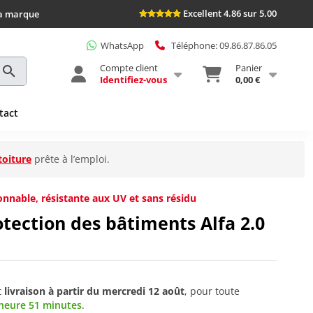
Excellent 4.86 sur 5.00
la marque
WhatsApp
Téléphone: 09.86.87.86.05
Compte client
Panier
Identifiez-vous
0,00 €
tact
toiture
prête à l’emploi.
onnable, résistante aux UV et sans résidu
tection des bâtiments Alfa 2.0
t
livraison à partir du
mercredi 12 août
, pour toute
heure 51 minutes
.