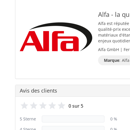
Alfa - la q
Alfa est réputée
qualité-prix exc
matériaux d'éta
enjeux quotidiens
Alfa GmbH | Fer
Marque
:
Alfa
Avis des clients
0 sur 5
5 Sterne
0 %
4 Sterne
0 %