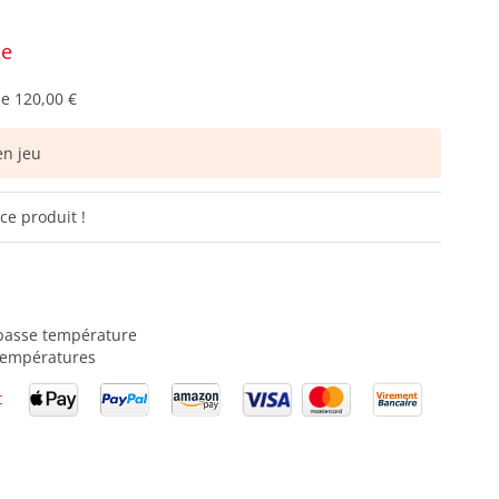
ce
de
120,00 €
n jeu
ce produit !
basse température
températures
t