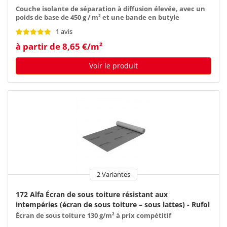
Couche isolante de séparation à diffusion élevée, avec un
poids de base de 450 g / m² et une bande en butyle
1 avis
à partir de 8,65 €/m²
Voir le produit
2 Variantes
172 Alfa Écran de sous toiture résistant aux
intempéries (écran de sous toiture – sous lattes) - Rufol
UDB 130
Écran de sous toiture 130 g/m² à prix compétitif