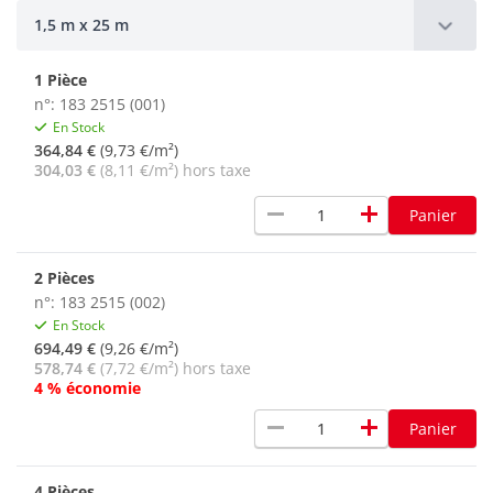
1,5 m x 25 m
1 Pièce
n°: 183 2515 (001)
En Stock
364,84 €
(9,73 €/m²)
304,03 €
(8,11 €/m²) hors taxe
remove
add
Panier
2 Pièces
n°: 183 2515 (002)
En Stock
694,49 €
(9,26 €/m²)
578,74 €
(7,72 €/m²) hors taxe
4 % économie
remove
add
Panier
4 Pièces