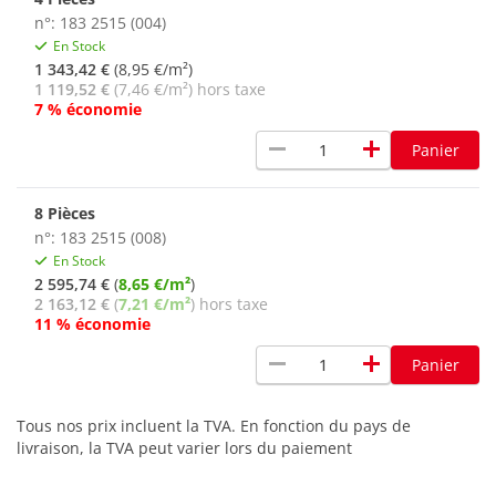
n°: 183 2515 (004)
En Stock
1 343,42 €
(8,95 €/m²)
1 119,52 €
(7,46 €/m²) hors taxe
7 % économie
remove
add
Panier
8 Pièces
n°: 183 2515 (008)
En Stock
2 595,74 €
(
8,65 €/m²
)
2 163,12 €
(
7,21 €/m²
) hors taxe
11 % économie
remove
add
Panier
Tous nos prix incluent la TVA. En fonction du pays de
livraison, la TVA peut varier lors du paiement