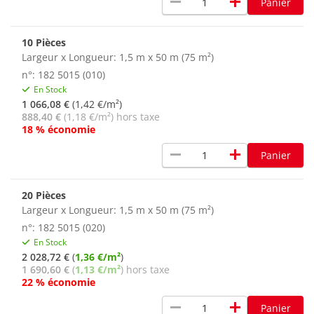
remove
add
Panier
10 Pièces
Largeur x Longueur: 1,5 m x 50 m (75 m²)
n°: 182 5015 (010)
En Stock
1 066,08 €
(1,42 €/m²)
888,40 €
(1,18 €/m²) hors taxe
18 % économie
remove
add
Panier
20 Pièces
Largeur x Longueur: 1,5 m x 50 m (75 m²)
n°: 182 5015 (020)
En Stock
2 028,72 €
(
1,36 €/m²
)
1 690,60 €
(
1,13 €/m²
) hors taxe
22 % économie
remove
add
Panier