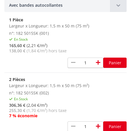
Avec bandes autocollantes
1 Pièce
Largeur x Longueur: 1,5 m x 50 m (75 m²)
n°: 182 5015SK (001)
En Stock
165,60 €
(2,21 €/m²)
138,00 €
(1,84 €/m²) hors taxe
remove
add
Panier
2 Pièces
Largeur x Longueur: 1,5 m x 50 m (75 m²)
n°: 182 5015SK (002)
En Stock
306,36 €
(2,04 €/m²)
255,30 €
(1,70 €/m²) hors taxe
7 % économie
remove
add
Panier