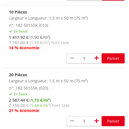
10 Pièces
Largeur x Longueur: 1,5 m x 50 m (75 m²)
n°: 182 5015SK (010)
En Stock
1 417,92 €
(1,90 €/m²)
1 181,60 €
(1,58 €/m²) hors taxe
14 % économie
remove
add
Panier
20 Pièces
Largeur x Longueur: 1,5 m x 50 m (75 m²)
n°: 182 5015SK (020)
En Stock
2 587,44 €
(
1,73 €/m²
)
2 156,20 €
(
1,44 €/m²
) hors taxe
21 % économie
remove
add
Panier