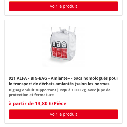
Voir le produit
921 ALFA - BIG-BAG «Amiante» - Sacs homologués pour
le transport de déchets amiantés (selon les normes
TRGS 519)
BigBag enduit supportant jusqu'à 1.000 kg, avec jupe de
protection et fermeture
à partir de 13,80 €/Pièce
Voir le produit