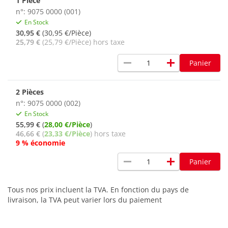
1 Pièce
n°: 9075 0000 (001)
En Stock
30,95 €
(30,95 €/Pièce)
25,79 €
(25,79 €/Pièce) hors taxe
remove
add
Panier
2 Pièces
n°: 9075 0000 (002)
En Stock
55,99 €
(
28,00 €/Pièce
)
46,66 €
(
23,33 €/Pièce
) hors taxe
9 % économie
remove
add
Panier
Tous nos prix incluent la TVA. En fonction du pays de
livraison, la TVA peut varier lors du paiement