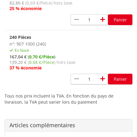
82,80 €
(0,69 €/Pièce) hors taxe
25 % économie
remove
add
Panier
240 Pièces
n°: 907 1000 (240)
En Stock
167,04 €
(
0,70 €/Pièce
)
139,20 €
(
0,58 €/Pièce
) hors taxe
37 % économie
remove
add
Panier
Tous nos prix incluent la TVA. En fonction du pays de
livraison, la TVA peut varier lors du paiement
Articles complémentaires