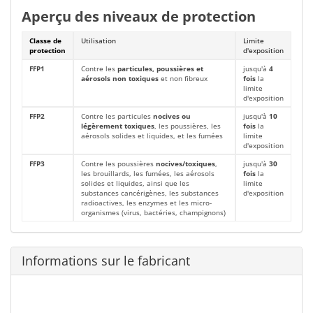
Aperçu des niveaux de protection
Classe de
Utilisation
Limite
protection
d'exposition
FFP1
Contre les
particules, poussières et
jusqu'à
4
aérosols non toxiques
et non fibreux
fois
la
limite
d'exposition
FFP2
Contre les particules
nocives ou
jusqu'à
10
légèrement toxiques
, les poussières, les
fois
la
aérosols solides et liquides, et les fumées
limite
d'exposition
FFP3
Contre les poussières
nocives/toxiques
,
jusqu'à
30
les brouillards, les fumées, les aérosols
fois
la
solides et liquides, ainsi que les
limite
substances cancérigènes, les substances
d'exposition
radioactives, les enzymes et les micro-
organismes (virus, bactéries, champignons)
Informations sur le fabricant