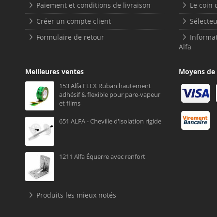
Paiement et conditions de livraison
Le coin 
Créer un compte client
Sélecteu
Formulaire de retour
Informat
Alfa
Meilleures ventes
Moyens de
153 Alfa FLEX Ruban hautement
adhésif & flexible pour pare-vapeur
et films
651 ALFA - Cheville d'isolation rigide
1211 Alfa Équerre avec renfort
Produits les mieux notés