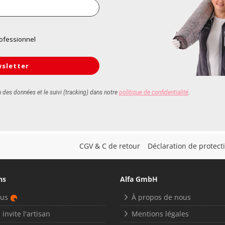
CGV & C de retour
Déclaration de protec
ns
Alfa GmbH
nus
À propos de nous
 invite l'artisan
Mentions légales