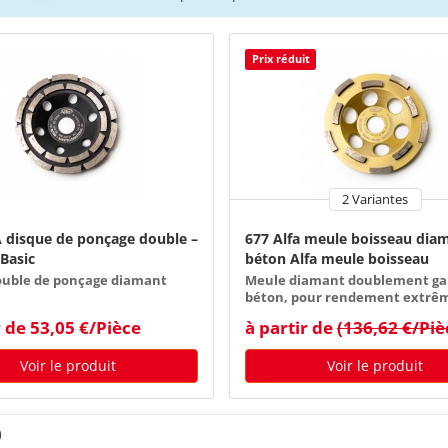
Prix réduit
2 Variantes
 disque de ponçage double –
677 Alfa meule boisseau dia
Basic
béton Alfa meule boisseau
ouble de ponçage diamant
Meule diamant doublement ga
béton, pour rendement extrê
r de 53,05 €/Pièce
à partir de
(136,62 €/Pi
Voir le produit
Voir le produit
)