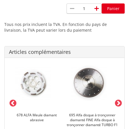
remove
add
Panier
Tous nos prix incluent la TVA. En fonction du pays de
livraison, la TVA peut varier lors du paiement
Articles complémentaires
loi
678 ALFA Meule diamant
695 Alfa disque à tronçonner
69
abrasive
diamanté FINE Alfa disque à
Al
tronçonner diamanté TURBO F1