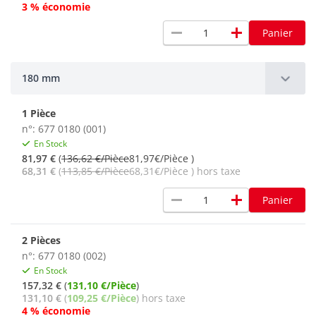
3 % économie
remove
add
Panier
180 mm
1 Pièce
n°: 677 0180 (001)
En Stock
81,97 €
(
136,62 €/Pièce
81,97€/Pièce )
68,31 €
(
113,85 €/Pièce
68,31€/Pièce ) hors taxe
remove
add
Panier
2 Pièces
n°: 677 0180 (002)
En Stock
157,32 €
(
131,10 €/Pièce
)
131,10 €
(
109,25 €/Pièce
) hors taxe
4 % économie