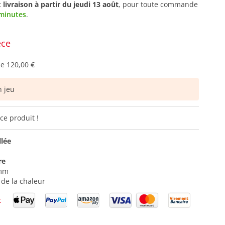
t
livraison à partir du
jeudi 13 août
, pour toute commande
 minutes
.
èce
de
120,00 €
 jeu
ce produit !
llée
re
 mm
 de la chaleur
t