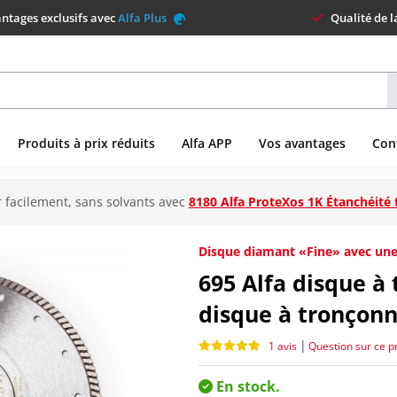
ntages exclusifs avec
Alfa Plus
Qualité de 
Produits à prix réduits
Alfa APP
Vos avantages
Con
 facilement, sans solvants avec
8180 Alfa ProteXos 1K Étanchéité 
Disque diamant «Fine» avec une
695
Alfa disque à
disque à tronçon
|
1 avis
Question sur ce p
En stock.