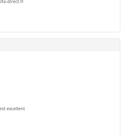
fa-direct.fr
est excellent