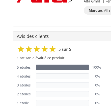
Alfa GmbH | Fer
Marque
:
Alfa
Avis des clients
5 sur 5
1 artisan a évalué ce produit.
5 étoiles
100%
4 étoiles
0%
3 étoiles
0%
2 étoiles
0%
1 étoile
0%